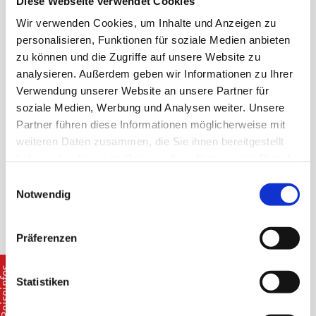
Diese Webseite verwendet Cookies
Fahrergewinnung. Denn schon jetzt fehlt
vielerorts Busfahrpersonal.
Wir verwenden Cookies, um Inhalte und Anzeigen zu
personalisieren, Funktionen für soziale Medien anbieten
Fast täglich berichten Mitgliedsunternehmen von
zu können und die Zugriffe auf unsere Website zu
Personalausfällen, wegen Corona, anderer
analysieren. Außerdem geben wir Informationen zu Ihrer
Erkrankungen und schlichtweg von Fahrerinnen
Verwendung unserer Website an unsere Partner für
und Fahrern, die die Branche gewechselt haben
soziale Medien, Werbung und Analysen weiter. Unsere
Partner führen diese Informationen möglicherweise mit
oder dies zumindest vorhaben. Das Problem ist
weiteren Daten zusammen, die Sie ihnen bereitgestellt
nicht neu. Doch jetzt nimmt der Mangel an
haben oder die sie im Rahmen Ihrer Nutzung der Dienste
Fahrerinnen und Fahrern bei den privaten und
gesammelt haben.
Einwilligungsauswahl
mittelständischen Busunternehmen ein
Notwendig
existenzbedrohliches Ausmaß an.
Leidtragende sind auch die Fahrgäste, die
Präferenzen
möglicherweise von Linienausfällen oder
eiseinfos
ausgedünnten Takten betroffen sind. Für
Statistiken
Klassenfahrten und Vereinstouren stehen bereits