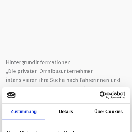
Hintergrundinformationen
„Die privaten Omnibusunternehmen
intensivieren ihre Suche nach Fahrerinnen und
Fahrern – und beschreiten dabei neue Wege. Bei
der Gewinnung von Nachwuchskräften ergänzt
der neue Social-Media-Spot die bereits
Zustimmung
Details
Über Cookies
bestehenden Kampagne des Bundesverbands
Deutscher Omnibusunternehmen (bdo) e.V. zur