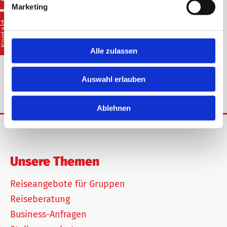
jetzt nicht mehr genügend Reisebusfahrer zur
Marketing
Verfügung.“
Kontakt
– Beschreibung des Videos auf YouTube
Alle zulassen
Auswahl erlauben
Ablehnen
Unsere Themen
Reiseangebote für Gruppen
Reiseberatung
Business-Anfragen