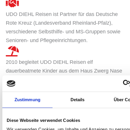
UDO DIEHL Reisen ist Partner für das Deutsche
Rote Kreuz (Landesverband Rheinland-Pfalz),
verschiedene Selbsthilfe- und MS-Gruppen sowie
Senioren- und Pflegeeinrichtungen.
2010 begleitet UDO DIEHL Reisen elf
dauerbeatmete Kinder aus dem Haus Zwerg Nase
in Wiesbaden zu einem Ferienaufenthalt ans Meer.
Ermöglicht wurde die Aktion im Rahmen des RTL-
Spendenmarathons.
Zustimmung
Details
Über Co
Beratung für Handicap-Busreisen
Diese Webseite verwendet Cookies
Wenden Sie sich mit Ihrer Anfrage gerne an
Wir verwenden Cookies, um Inhalte und Anzeigen zu persona