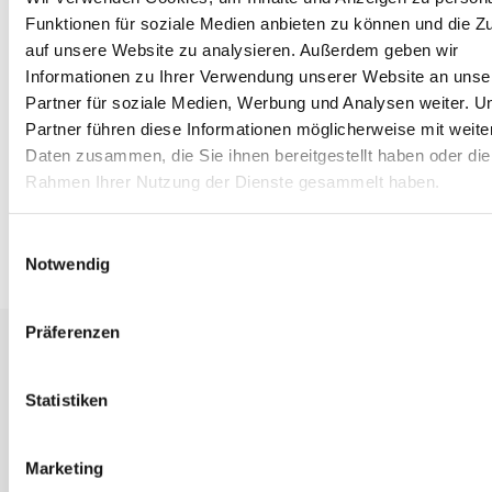
unsere Reiseberater.
Funktionen für soziale Medien anbieten zu können und die Zu
auf unsere Website zu analysieren. Außerdem geben wir
UDO DIEHL Reisen GmbH & Co. KG
Informationen zu Ihrer Verwendung unserer Website an unse
Raiffeisenstraße 20
Partner für soziale Medien, Werbung und Analysen weiter. U
35083 Wetter (Hessen)
Partner führen diese Informationen möglicherweise mit weite
Telefon:
(06423) 9296 0
Daten zusammen, die Sie ihnen bereitgestellt haben oder die
Rahmen Ihrer Nutzung der Dienste gesammelt haben.
Fax: (06423) 9296 80
E-Mail:
info@udodiehl.de
Einwilligungsauswahl
Notwendig
Präferenzen
Statistiken
Golfreisen
Liebe Golferinnen und Golfer,
hier haben wir ein paar Reisziele für mögliche Golf-
Marketing