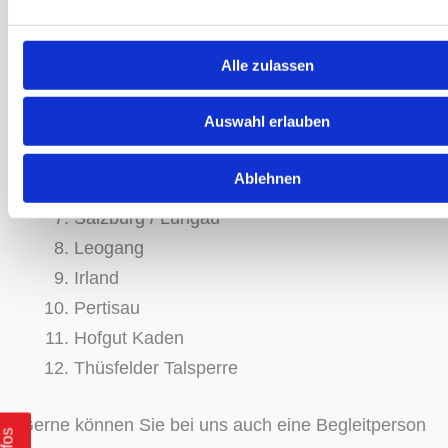
Gruppenreisen für Sie aufgeführt:
Semlin
Alle zulassen
Haugschlag
Bremen
Auswahl erlauben
Kitzbühl / Wilder Kaiser
Marienbad
Ablehnen
Krün / Garmisch
Salzburg / Lungau
Leogang
Irland
Pertisau
Hofgut Kaden
Thüsfelder Talsperre
Gerne können Sie bei uns auch eine Begleitperson